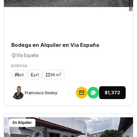
Bodega en Alquiler en Vía España
Vía España
BODEGA
x0
x1
98 m²
$1,372
Francisco Godoy
En Alquiler