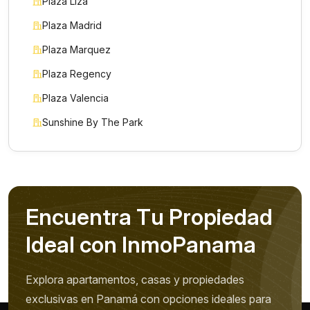
Plaza Liza
Plaza Madrid
Plaza Marquez
Plaza Regency
Plaza Valencia
Sunshine By The Park
E
n
c
u
e
n
t
r
a
T
u
P
r
o
p
i
e
d
a
d
I
d
e
a
l
c
o
n
I
n
m
o
P
a
n
a
m
a
Explora apartamentos, casas y propiedades
exclusivas en Panamá con opciones ideales para