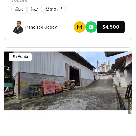
BODEGA
x0
x1
310 m²
$4,500
Francisco Godoy
En Venta