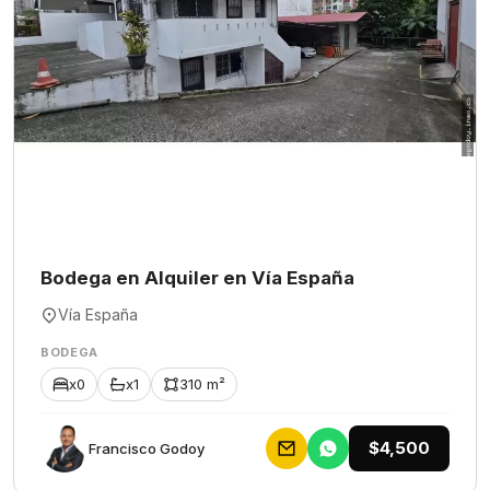
Bodega en Alquiler en Vía España
Vía España
BODEGA
x0
x1
310 m²
$4,500
Francisco Godoy