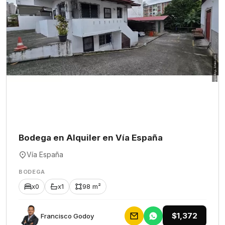
Bodega en Alquiler en Vía España
Vía España
BODEGA
x0
x1
98 m²
$1,372
Francisco Godoy