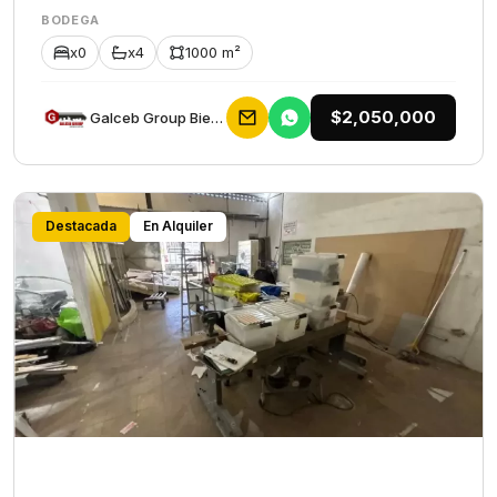
BODEGA
x0
x4
1000 m²
$2,050,000
Galceb Group Bienes Raices
Destacada
En Alquiler