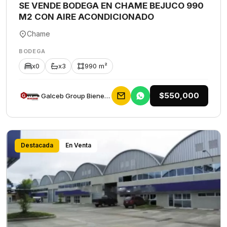
SE VENDE BODEGA EN CHAME BEJUCO 990
M2 CON AIRE ACONDICIONADO
Chame
BODEGA
x0
x3
990 m²
$550,000
Galceb Group Bienes Raices
Destacada
En Venta