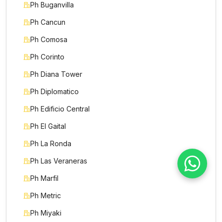
Ph Buganvilla
Ph Cancun
Motivo de consulta *
Ph Comosa
Selecciona una opción
Ph Corinto
Mensaje *
Ph Diana Tower
Ph Diplomatico
Ph Edificio Central
Ph El Gaital
Enviar mensaje
Ph La Ronda
Ph Las Veraneras
Ph Marfil
Ph Metric
Ph Miyaki