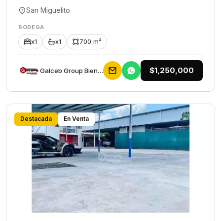
San Miguelito
BODEGA
x1
x1
700 m²
$1,250,000
Galceb Group Bienes Raices
Destacada
En Venta