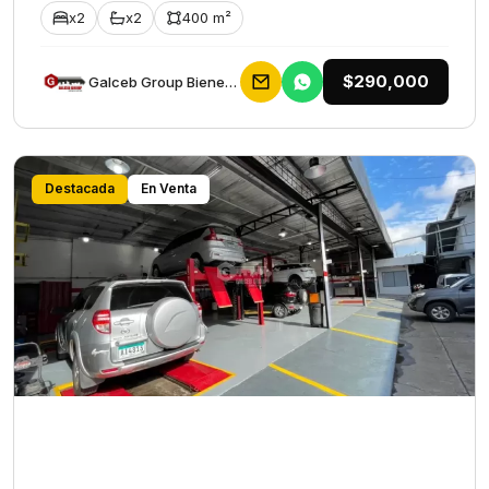
x2
x2
400 m²
$290,000
Galceb Group Bienes Raices
Destacada
En Venta