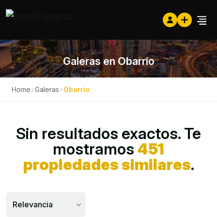
Galeras en Obarrio
Home
›
Galeras
›
Obarrio
Sin resultados exactos. Te
mostramos
451
propiedades similares
.
Relevancia