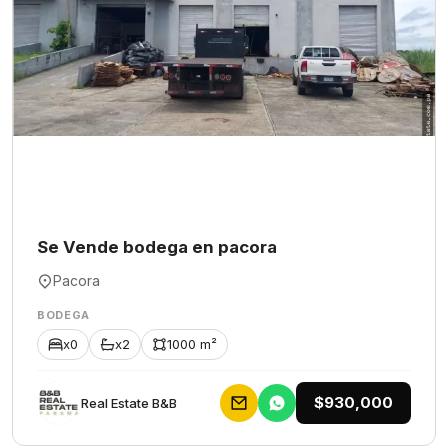
Se Vende bodega en pacora
Pacora
BODEGA
x0
x2
1000 m²
$930,000
Rеаl Еstаtе В&В