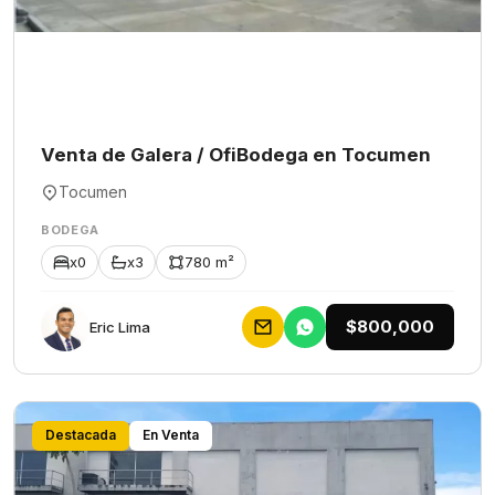
Venta de Galera / OfiBodega en Tocumen
Tocumen
BODEGA
x0
x3
780 m²
$800,000
Eric Lima
Destacada
En Venta