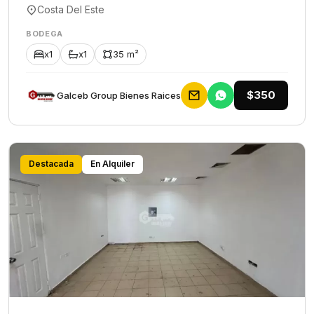
Costa Del Este
BODEGA
x1
x1
35 m²
$350
Galceb Group Bienes Raices
Destacada
En Alquiler