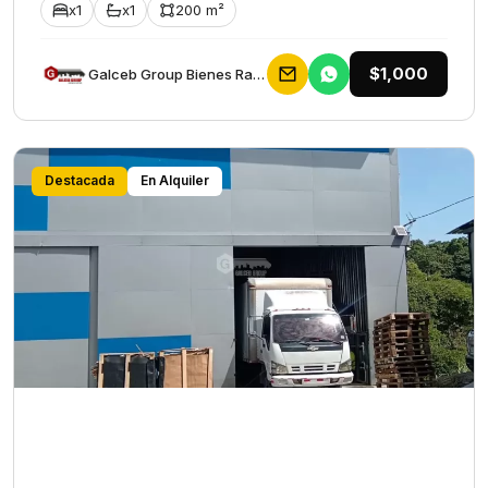
x1
x1
200 m²
$1,000
Galceb Group Bienes Raices
Destacada
En Alquiler