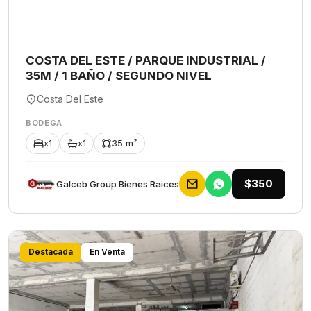
COSTA DEL ESTE / PARQUE INDUSTRIAL /
35M / 1 BAÑO / SEGUNDO NIVEL
Costa Del Este
BODEGA
x1
x1
35 m²
$350
Galceb Group Bienes Raices
Destacada
En Venta