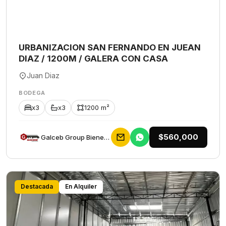
URBANIZACION SAN FERNANDO EN JUEAN
DIAZ / 1200M / GALERA CON CASA
Juan Diaz
BODEGA
x3
x3
1200 m²
$560,000
Galceb Group Bienes Raices
Destacada
En Alquiler