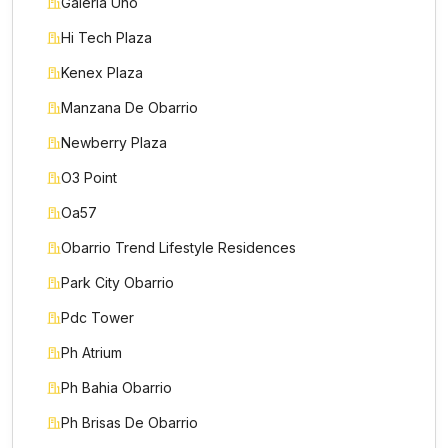
Galeria Uno
Hi Tech Plaza
Kenex Plaza
Manzana De Obarrio
Newberry Plaza
O3 Point
Oa57
Obarrio Trend Lifestyle Residences
Park City Obarrio
Pdc Tower
Ph Atrium
Nombre *
Ph Bahia Obarrio
Ph Brisas De Obarrio
Teléfono / WhatsApp *