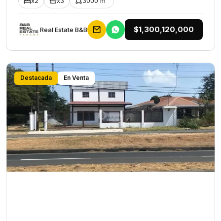
x2
x3
3000 m²
$1,300,120,000
Rеаl Еstаtе В&В
Destacada
En Venta