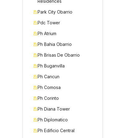
Residences
Park City Obarrio
Pdc Tower
Ph Atrium
Ph Bahia Obarrio
Ph Brisas De Obarrio
Ph Buganvilla
Ph Cancun
Ph Comosa
Ph Corinto
Ph Diana Tower
Ph Diplomatico
Ph Edificio Central