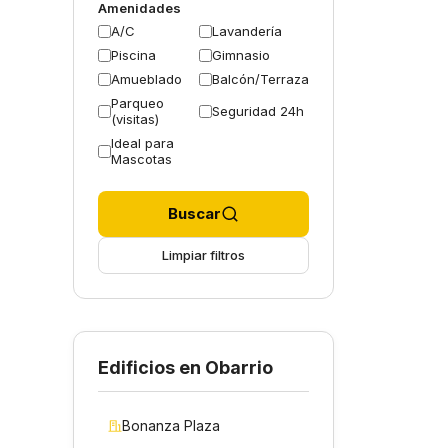
Amenidades
A/C
Lavandería
Piscina
Gimnasio
Amueblado
Balcón/Terraza
Parqueo
Seguridad 24h
(visitas)
Ideal para
Mascotas
Buscar
Limpiar filtros
Edificios en Obarrio
Bonanza Plaza