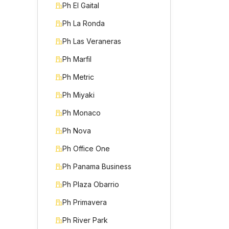
Ph El Gaital
Ph La Ronda
Ph Las Veraneras
Ph Marfil
Ph Metric
Ph Miyaki
Ph Monaco
Ph Nova
Ph Office One
Ph Panama Business
Ph Plaza Obarrio
Ph Primavera
Ph River Park