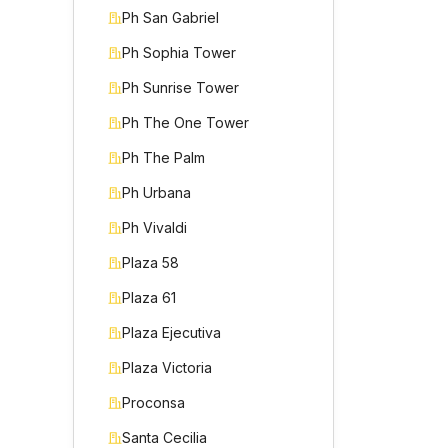
Ph San Gabriel
Ph Sophia Tower
Ph Sunrise Tower
Ph The One Tower
Ph The Palm
Ph Urbana
Ph Vivaldi
Plaza 58
Plaza 61
Plaza Ejecutiva
Plaza Victoria
Proconsa
Santa Cecilia