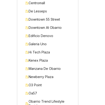
Centromall
De Lesseps
Downtown 55 Street
Downtown At Obarrio
Edificio Denovo
Galeria Uno
Hi Tech Plaza
Kenex Plaza
Manzana De Obarrio
Newberry Plaza
O3 Point
Oa57
Obarrio Trend Lifestyle