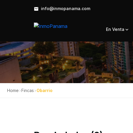
info@inmopanama.com
En Venta
Home
›
Fincas
›
Obarrio