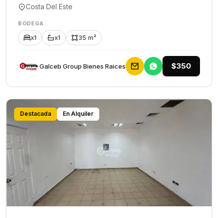
Costa Del Este
BODEGA
x1
x1
35 m²
$350
Galceb Group Bienes Raices
Destacada
En Alquiler