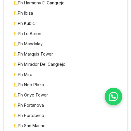
Ph Harmony El Cangrejo
Ph Ibiza
Motivo de consulta *
Ph Kubic
Selecciona una opción
Ph Le Baron
Mensaje *
Ph Mandalay
Ph Marquis Tower
Ph Mirador Del Cangrejo
Ph Miro
Enviar mensaje
Ph Neo Plaza
Ph Onyx Tower
Ph Portanova
Ph Portobello
Ph San Marino