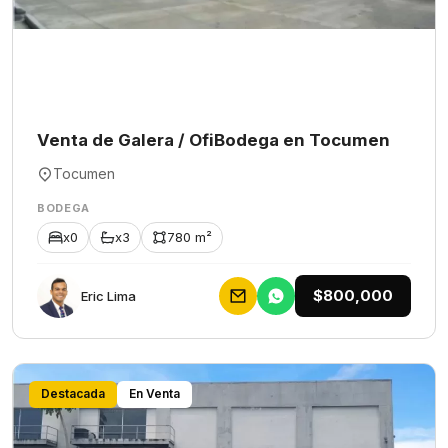
Venta de Galera / OfiBodega en Tocumen
Tocumen
BODEGA
x0
x3
780 m²
$800,000
Eric Lima
Destacada
En Venta