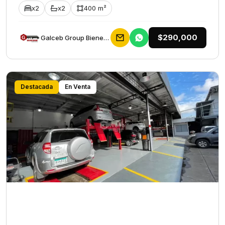
x2
x2
400 m²
$290,000
Galceb Group Bienes Raices
Destacada
En Venta