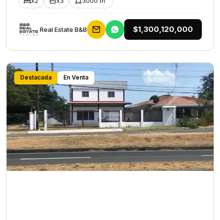
x2
x3
3000 m²
$1,300,120,000
Rеаl Еstаtе В&В
Destacada
En Venta