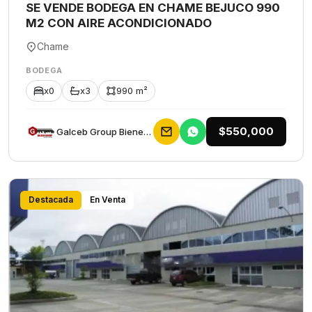
SE VENDE BODEGA EN CHAME BEJUCO 990
M2 CON AIRE ACONDICIONADO
Chame
BODEGA
x0
x3
990 m²
$550,000
Galceb Group Bienes Raices
Destacada
En Venta