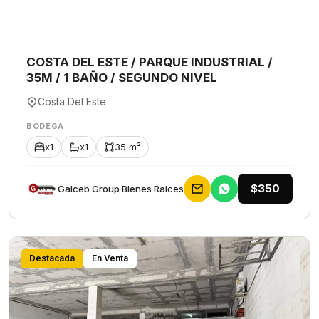
COSTA DEL ESTE / PARQUE INDUSTRIAL /
35M / 1 BAÑO / SEGUNDO NIVEL
Costa Del Este
BODEGA
x1
x1
35 m²
$350
Galceb Group Bienes Raices
Destacada
En Venta