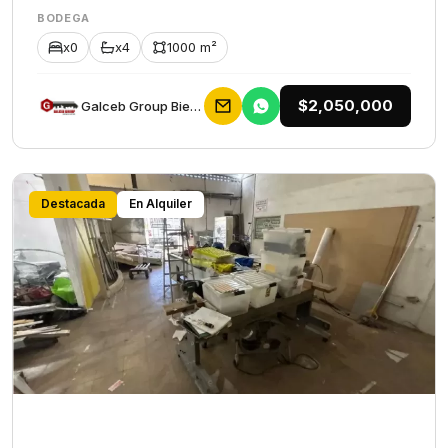
BODEGA
x0
x4
1000 m²
$2,050,000
Galceb Group Bienes Raices
Destacada
En Alquiler