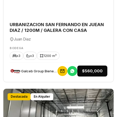
URBANIZACION SAN FERNANDO EN JUEAN
DIAZ / 1200M / GALERA CON CASA
Juan Diaz
BODEGA
x3
x3
1200 m²
$560,000
Galceb Group Bienes Raices
Destacada
En Alquiler