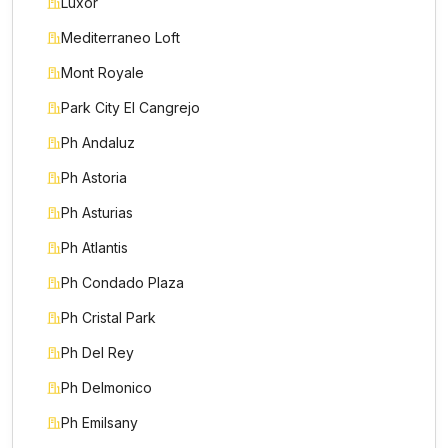
Luxor
Mediterraneo Loft
Mont Royale
Park City El Cangrejo
Ph Andaluz
Ph Astoria
Ph Asturias
Ph Atlantis
Ph Condado Plaza
Ph Cristal Park
Ph Del Rey
Nombre *
Ph Delmonico
Ph Emilsany
Teléfono / WhatsApp *