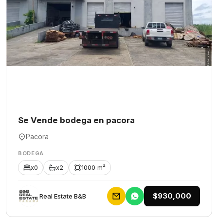
Se Vende bodega en pacora
Pacora
BODEGA
x0
x2
1000 m²
$930,000
Rеаl Еstаtе В&В