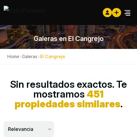
Galeras en El Cangrejo
Home
›
Galeras
›
El Cangrejo
Sin resultados exactos. Te
mostramos
451
propiedades similares
.
Relevancia