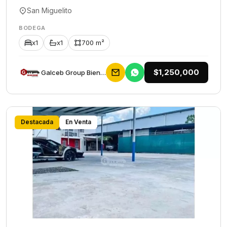
San Miguelito
BODEGA
x1
x1
700 m²
$1,250,000
Galceb Group Bienes Raices
Destacada
En Venta