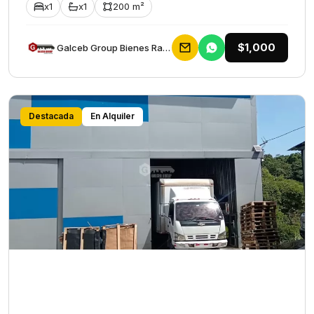
x1
x1
200 m²
$1,000
Galceb Group Bienes Raices
Destacada
En Alquiler