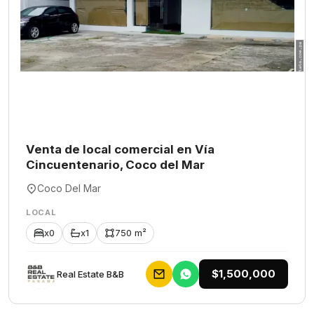
Venta de local comercial en Vía
Cincuentenario, Coco del Mar
Coco Del Mar
LOCAL
x0
x1
750 m²
$1,500,000
Rеаl Еstаtе В&В