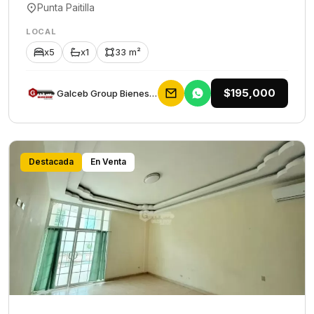
Punta Paitilla
LOCAL
x5
x1
33 m²
$195,000
Galceb Group Bienes Raices
Destacada
En Venta