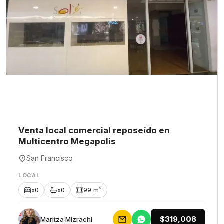
Venta local comercial reposeído en
Multicentro Megapolis
San Francisco
LOCAL
x0
x0
99 m²
$319,008
Maritza Mizrachi