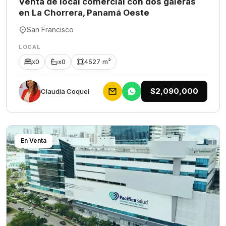
Venta de local comercial con dos galeras
en La Chorrera, Panamá Oeste
San Francisco
LOCAL
x0
x0
4527 m²
$2,090,000
Claudia Coquel
En Venta