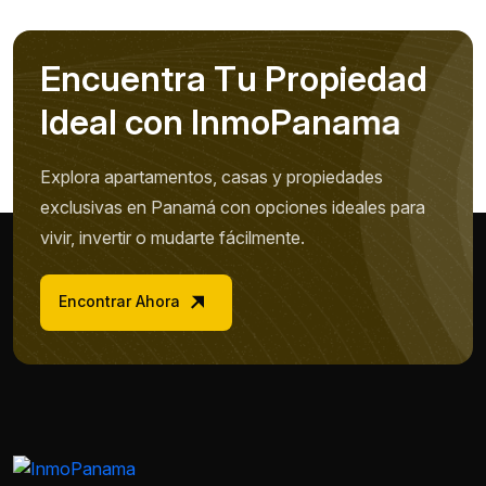
E
n
c
u
e
n
t
r
a
T
u
P
r
o
p
i
e
d
a
d
I
d
e
a
l
c
o
n
I
n
m
o
P
a
n
a
m
a
Explora apartamentos, casas y propiedades
exclusivas en Panamá con opciones ideales para
vivir, invertir o mudarte fácilmente.
Encontrar Ahora