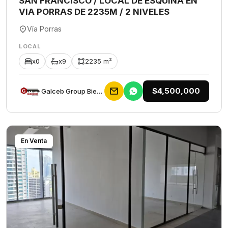
SAN FRANCISCO / LOCAL DE ESQUINA EN
VIA PORRAS DE 2235M / 2 NIVELES
Vía Porras
LOCAL
x0
x9
2235 m²
$4,500,000
Galceb Group Bienes Raices
En Venta