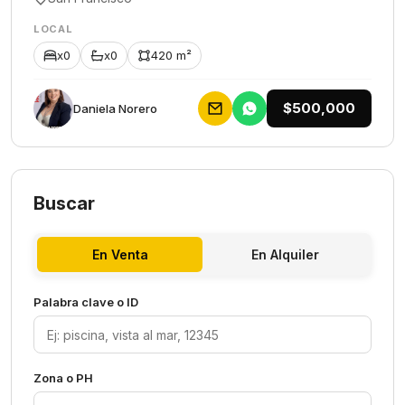
LOCAL
x0
x0
420 m²
$500,000
Daniela Norero
Buscar
En Venta
En Alquiler
Palabra clave o ID
Zona o PH