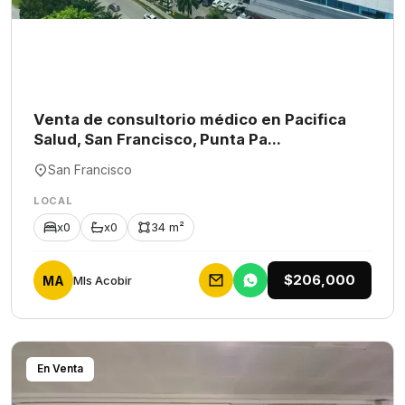
Venta de consultorio médico en Pacifica
Salud, San Francisco, Punta Pa...
San Francisco
LOCAL
x0
x0
34 m²
$206,000
MA
Mls Acobir
En Venta