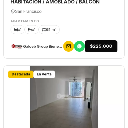
HABITACION / AMOBLADO / BALCON
San Francisco
APARTAMENTO
x1
x1
95 m²
$225,000
Galceb Group Bienes Raices
Destacada
En Venta