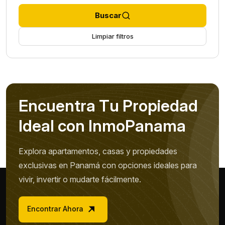
Buscar
Limpiar filtros
E
n
c
u
e
n
t
r
a
T
u
P
r
o
p
i
e
d
a
d
I
d
e
a
l
c
o
n
I
n
m
o
P
a
n
a
m
a
Explora apartamentos, casas y propiedades
exclusivas en Panamá con opciones ideales para
vivir, invertir o mudarte fácilmente.
Encontrar Ahora