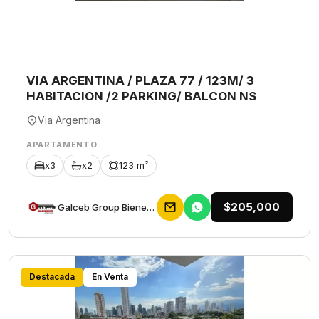
VIA ARGENTINA / PLAZA 77 / 123M/ 3
HABITACION /2 PARKING/ BALCON NS
Via Argentina
APARTAMENTO
x3
x2
123 m²
$205,000
Galceb Group Bienes Raices
Destacada
En Venta