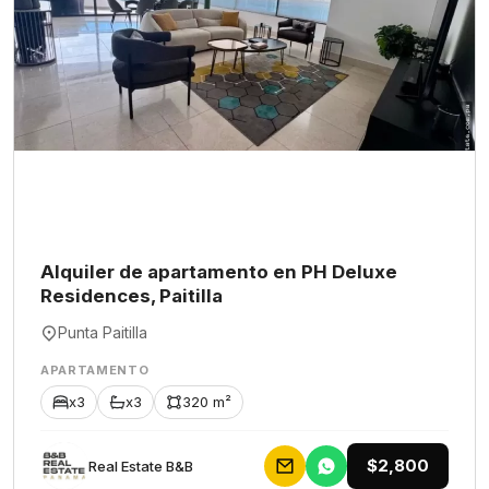
Alquiler de apartamento en PH Deluxe
Residences, Paitilla
Punta Paitilla
APARTAMENTO
x3
x3
320 m²
$2,800
Rеаl Еstаtе В&В