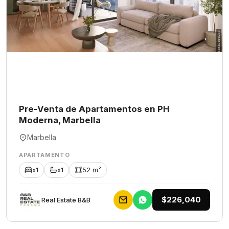
Pre-Venta de Apartamentos en PH
Moderna, Marbella
Marbella
APARTAMENTO
x1
x1
52 m²
$226,040
Rеаl Еstаtе В&В