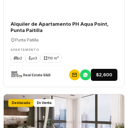
Alquiler de Apartamento PH Aqua Point,
Punta Paitilla
Punta Paitilla
APARTAMENTO
x2
x3
110 m²
$2,600
Rеаl Еstаtе В&В
Destacada
En Venta