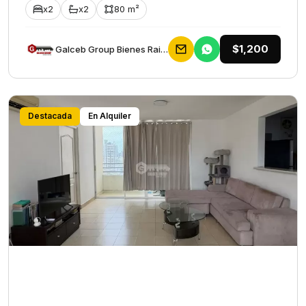
x2
x2
80 m²
$1,200
Galceb Group Bienes Raices
Destacada
En Alquiler