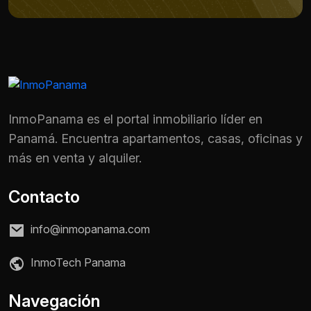
InmoPanama es el portal inmobiliario líder en
Panamá. Encuentra apartamentos, casas, oficinas y
más en venta y alquiler.
Contacto
info@inmopanama.com
InmoTech Panama
Nombre *
Navegación
Teléfono / WhatsApp *