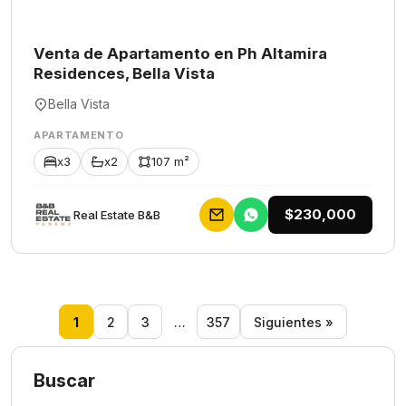
Venta de Apartamento en Ph Altamira
Residences, Bella Vista
Bella Vista
APARTAMENTO
x3
x2
107 m²
$230,000
Rеаl Еstаtе В&В
1
2
3
…
357
Siguientes »
Buscar