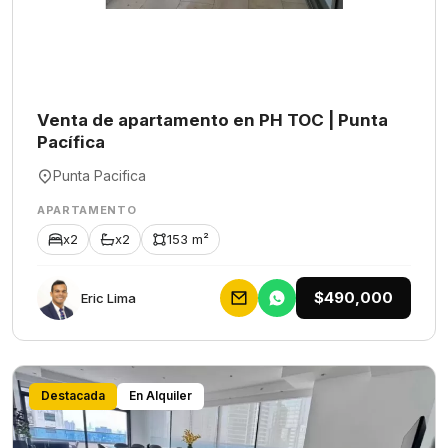
Venta de apartamento en PH TOC | Punta
Pacífica
Punta Pacifica
APARTAMENTO
x2
x2
153 m²
$490,000
Eric Lima
Destacada
En Alquiler