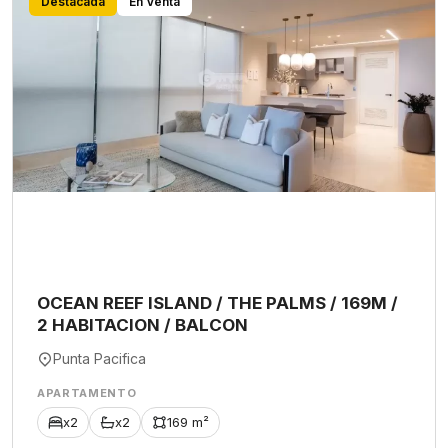
Destacada
En Venta
OCEAN REEF ISLAND / THE PALMS / 169M /
2 HABITACION / BALCON
Punta Pacifica
APARTAMENTO
x2
x2
169 m²