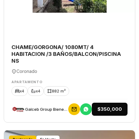
CHAME/GORGONA/ 1080MT/ 4
HABITACION /3 BAÑOS/BALCON/PISCINA
NS
Coronado
APARTAMENTO
x4
x4
882 m²
$350,000
Galceb Group Bienes Raices