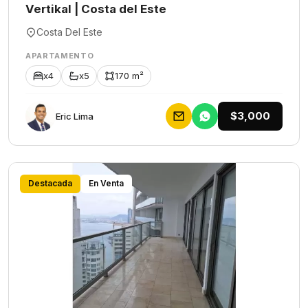
Vertikal | Costa del Este
Costa Del Este
APARTAMENTO
x4
x5
170 m²
$3,000
Eric Lima
Destacada
En Venta