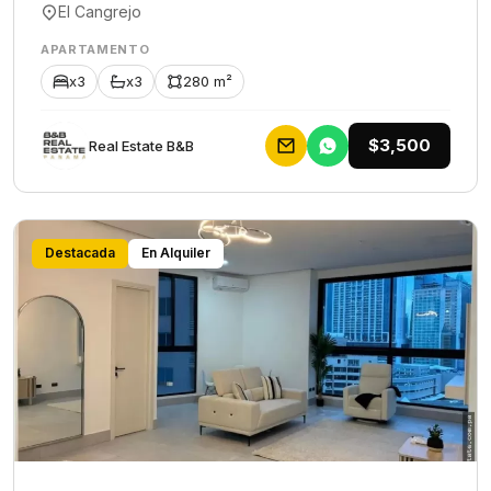
El Cangrejo
APARTAMENTO
x3
x3
280 m²
$3,500
Rеаl Еstаtе В&В
Destacada
En Alquiler