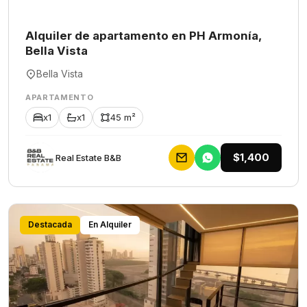
Alquiler de apartamento en PH Armonía,
Bella Vista
Bella Vista
APARTAMENTO
x1
x1
45 m²
$1,400
Rеаl Еstаtе В&В
Destacada
En Alquiler