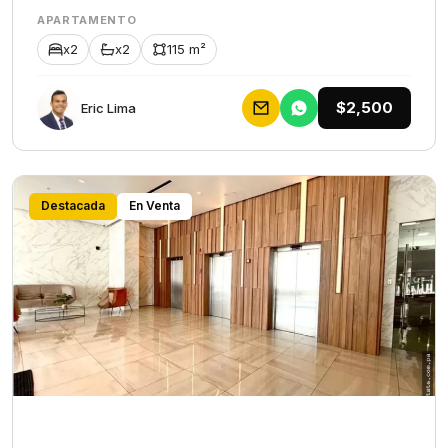
APARTAMENTO
x2
x2
115 m²
$2,500
Eric Lima
Destacada
En Venta