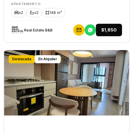
APARTAMENTO
x2
x2
148 m²
$1,850
Rеаl Еstаtе В&В
Destacada
En Alquiler