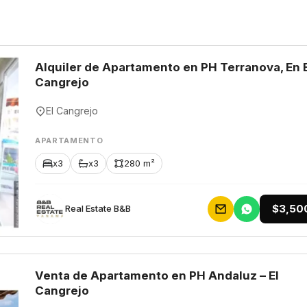
Alquiler de Apartamento en PH Terranova, En 
Cangrejo
El Cangrejo
APARTAMENTO
x3
x3
280 m²
$3,50
Rеаl Еstаtе В&В
Venta de Apartamento en PH Andaluz – El
Cangrejo