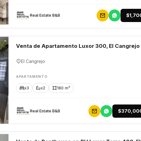
$1,70
Rеаl Еstаtе В&В
Venta de Apartamento Luxor 300, El Cangrejo
El Cangrejo
APARTAMENTO
x3
x2
180 m²
$370,00
Rеаl Еstаtе В&В