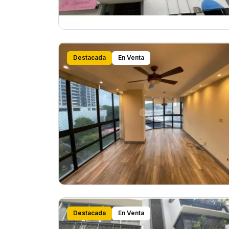
Destacada
En Venta
Destacada
En Venta