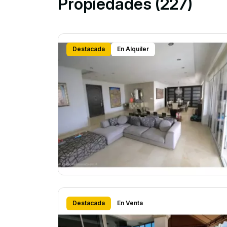
Propiedades (227)
Destacada
En Alquiler
Destacada
En Venta