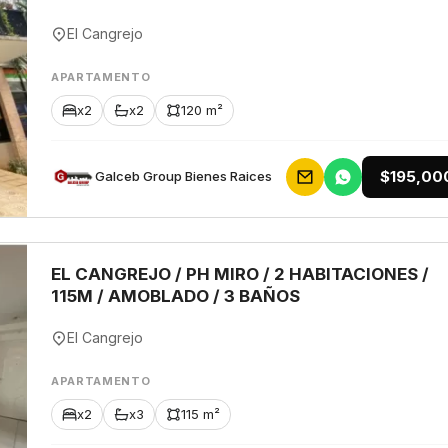
El Cangrejo
APARTAMENTO
x2
x2
120 m²
$195,00
Galceb Group Bienes Raices
EL CANGREJO / PH MIRO / 2 HABITACIONES /
115M / AMOBLADO / 3 BAÑOS
El Cangrejo
APARTAMENTO
x2
x3
115 m²