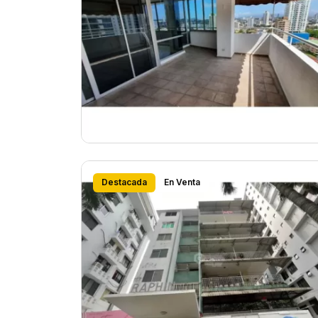
Destacada
En Venta