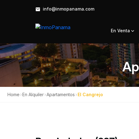
info@inmopanama.com
En Venta
Ap
Home
›
En Alquiler
›
Apartamentos
›
El Cangrejo