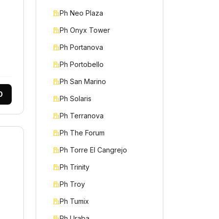
Ph Neo Plaza
Ph Onyx Tower
Ph Portanova
Ph Portobello
Ph San Marino
0
Ph Solaris
Ph Terranova
Ph The Forum
Ph Torre El Cangrejo
Ph Trinity
Ph Troy
Ph Tumix
Ph Uraba