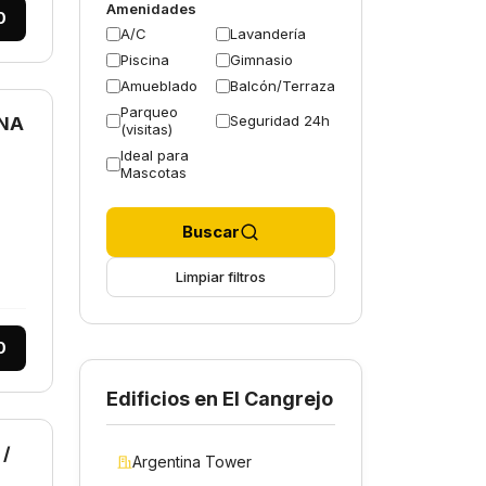
Amenidades
0
A/C
Lavandería
Piscina
Gimnasio
Amueblado
Balcón/Terraza
Parqueo
Seguridad 24h
INA
(visitas)
Ideal para
Mascotas
Buscar
Limpiar filtros
0
Edificios en El Cangrejo
 /
Argentina Tower