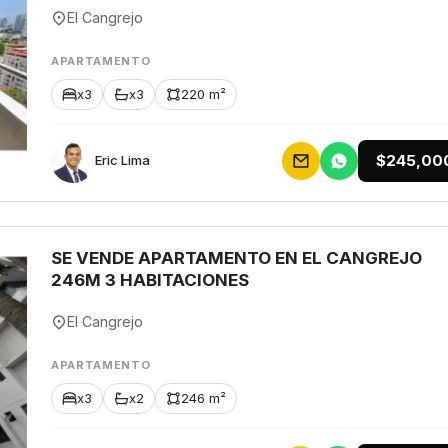
El Cangrejo
APARTAMENTO
x3
x3
220 m²
$245,00
Eric Lima
SE VENDE APARTAMENTO EN EL CANGREJO
246M 3 HABITACIONES
El Cangrejo
APARTAMENTO
x3
x2
246 m²