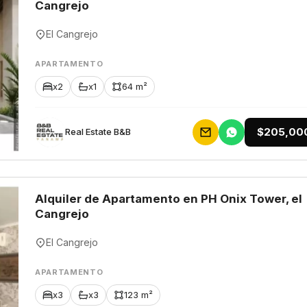
Cangrejo
El Cangrejo
APARTAMENTO
x2
x1
64 m²
$205,00
Rеаl Еstаtе В&В
Alquiler de Apartamento en PH Onix Tower, el
Cangrejo
El Cangrejo
APARTAMENTO
x3
x3
123 m²