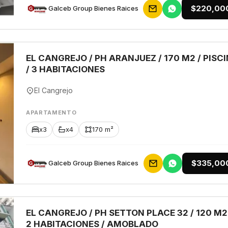
$220,00
Galceb Group Bienes Raices
EL CANGREJO / PH ARANJUEZ / 170 M2 / PISC
/ 3 HABITACIONES
El Cangrejo
APARTAMENTO
x3
x4
170 m²
$335,00
Galceb Group Bienes Raices
EL CANGREJO / PH SETTON PLACE 32 / 120 M2
2 HABITACIONES / AMOBLADO