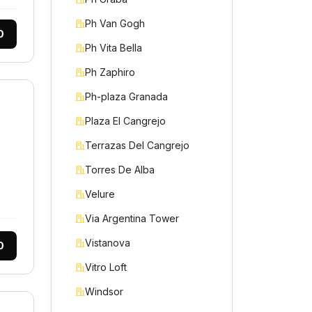
Ph Van Gogh
0
Ph Vita Bella
Ph Zaphiro
Ph-plaza Granada
Plaza El Cangrejo
Terrazas Del Cangrejo
Torres De Alba
Velure
Via Argentina Tower
Vistanova
0
Vitro Loft
Windsor