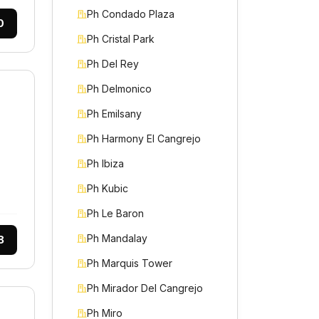
Ph Condado Plaza
0
Ph Cristal Park
Ph Del Rey
Ph Delmonico
Ph Emilsany
Ph Harmony El Cangrejo
Ph Ibiza
Ph Kubic
Ph Le Baron
Ph Mandalay
8
Ph Marquis Tower
Ph Mirador Del Cangrejo
Ph Miro