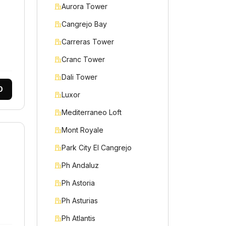
Aurora Tower
Cangrejo Bay
Carreras Tower
Cranc Tower
Dali Tower
0
Luxor
Mediterraneo Loft
Mont Royale
Park City El Cangrejo
Ph Andaluz
Ph Astoria
Ph Asturias
Ph Atlantis