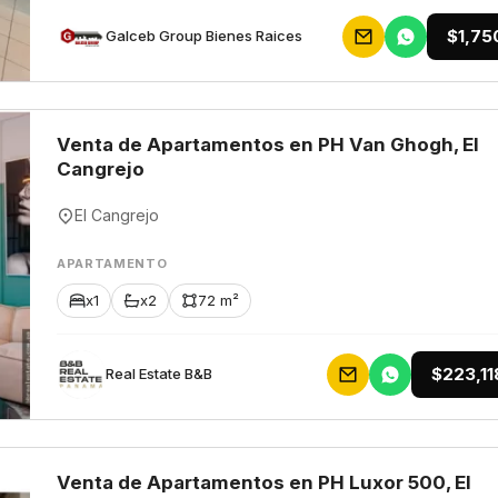
$1,75
Galceb Group Bienes Raices
Venta de Apartamentos en PH Van Ghogh, El
Cangrejo
El Cangrejo
APARTAMENTO
x1
x2
72 m²
$223,11
Rеаl Еstаtе В&В
Venta de Apartamentos en PH Luxor 500, El